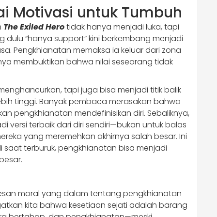
i Motivasi untuk Tumbuh
m
The Exiled Hero
tidak hanya menjadi luka, tapi
 dulu “hanya support” kini berkembang menjadi
asa. Pengkhianatan memaksa ia keluar dari zona
nya membuktikan bahwa nilai seseorang tidak
nghancurkan, tapi juga bisa menjadi titik balik
ebih tinggi. Banyak pembaca merasakan bahwa
kan pengkhianatan mendefinisikan diri. Sebaliknya,
versi terbaik dari diri sendiri—bukan untuk balas
reka yang meremehkan akhirnya salah besar. Ini
saat terburuk, pengkhianatan bisa menjadi
besar.
esan moral yang dalam tentang pengkhianatan
gatkan kita bahwa kesetiaan sejati adalah barang
ara bertahap, dan pengkhianatan—meski