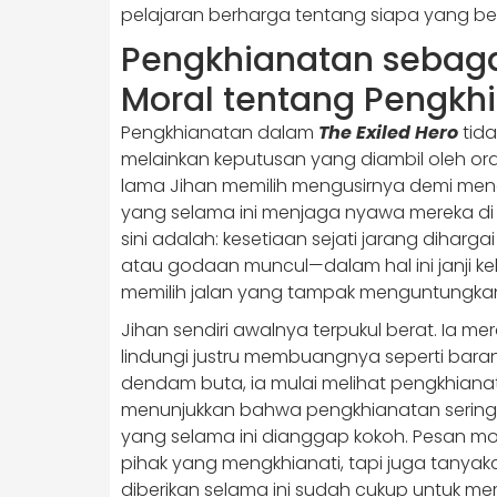
pelajaran berharga tentang siapa yang be
Pengkhianatan sebagai
Moral tentang Pengkhi
Pengkhianatan dalam
The Exiled Hero
tida
melainkan keputusan yang diambil oleh o
lama Jihan memilih mengusirnya demi men
yang selama ini menjaga nyawa mereka di 
sini adalah: kesetiaan sejati jarang dihargai
atau godaan muncul—dalam hal ini janji ke
memilih jalan yang tampak menguntungkan, 
Jihan sendiri awalnya terpukul berat. Ia m
lindungi justru membuangnya seperti bara
dendam buta, ia mulai melihat pengkhianatan
menunjukkan bahwa pengkhianatan serin
yang selama ini dianggap kokoh. Pesan m
pihak yang mengkhianati, tapi juga tanyak
diberikan selama ini sudah cukup untuk 