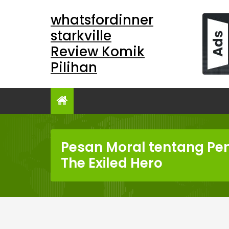
Skip
whatsfordinner
to
content
starkville
Review Komik
Pilihan
Pesan Moral tentang Pe
The Exiled Hero