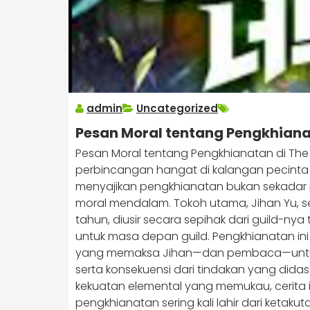
admin
Uncategorized
Pesan Moral tentang Pengkhianat
Pesan Moral tentang Pengkhianatan di The E
perbincangan hangat di kalangan pecinta fik
menyajikan pengkhianatan bukan sekadar p
moral mendalam. Tokoh utama, Jihan Yu, s
tahun, diusir secara sepihak dari guild-nya
untuk masa depan guild. Pengkhianatan ini b
yang memaksa Jihan—dan pembaca—untuk 
serta konsekuensi dari tindakan yang didasa
kekuatan elemental yang memukau, cerita
pengkhianatan sering kali lahir dari ketaku