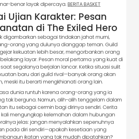
nar-benar layak dipercaya.
BERITA BASKET
 Ujian Karakter: Pesan
anatan di The Exiled Hero
k digambarkan sebagai tindakan jahat murni,
rang-orang yang dulunya dianggap teman. Guild
gejar kekuatan lebih besar, mengorbankan orang
belakang layar. Pesan moral pertama yang kuat di
 saat segalanya berjalan lancar. Ketika situasi sulit
kuatan baru dari guild rival—banyak orang akan
meski itu berarti mengkhianati orang lain.
erasa dunia runtuh karena orang-orang yang ia
ng tak berguna. Namun, alih-alih tenggelam dalam
 itu sebagai cermin bagi dirinya sendiri. Cerita
g kali mengungkap kelemahan dalam hubungan
oralnya jelas: jangan menyalahkan sepenuhnya
an pada diri sendiri—apakah kesetiaan yang
membangun ikatan yang tak mudah dipatahkan?