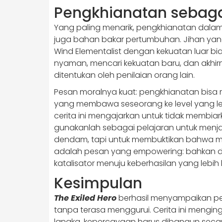
Pengkhianatan sebaga
Yang paling menarik, pengkhianatan dala
juga bahan bakar pertumbuhan. Jihan yang
Wind Elementalist dengan kekuatan luar bi
nyaman, mencari kekuatan baru, dan akhir
ditentukan oleh penilaian orang lain.
Pesan moralnya kuat: pengkhianatan bisa me
yang membawa seseorang ke level yang l
cerita ini mengajarkan untuk tidak membiar
gunakanlah sebagai pelajaran untuk menjadi 
dendam, tapi untuk membuktikan bahwa me
adalah pesan yang empowering: bahkan di 
katalisator menuju keberhasilan yang lebih 
Kesimpulan
The Exiled Hero
berhasil menyampaikan p
tanpa terasa menggurui. Cerita ini mengin
langka, kepercayaan harus dibangun sec