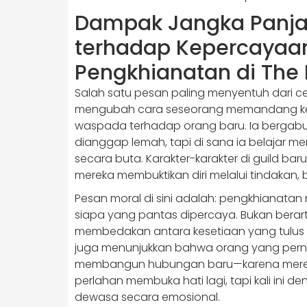
Dampak Jangka Panja
terhadap Kepercayaan
Pengkhianatan di The 
Salah satu pesan paling menyentuh dari c
mengubah cara seseorang memandang kepe
waspada terhadap orang baru. Ia bergabun
dianggap lemah, tapi di sana ia belajar
secara buta. Karakter-karakter di guild bar
mereka membuktikan diri melalui tindakan, 
Pesan moral di sini adalah: pengkhianatan
siapa yang pantas dipercaya. Bukan berarti
membedakan antara kesetiaan yang tulus 
juga menunjukkan bahwa orang yang pernah 
membangun hubungan baru—karena mereka t
perlahan membuka hati lagi, tapi kali ini 
dewasa secara emosional.