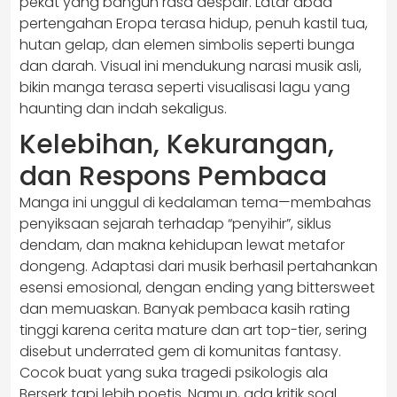
pekat yang bangun rasa despair. Latar abad
pertengahan Eropa terasa hidup, penuh kastil tua,
hutan gelap, dan elemen simbolis seperti bunga
dan darah. Visual ini mendukung narasi musik asli,
bikin manga terasa seperti visualisasi lagu yang
haunting dan indah sekaligus.
Kelebihan, Kekurangan,
dan Respons Pembaca
Manga ini unggul di kedalaman tema—membahas
penyiksaan sejarah terhadap “penyihir”, siklus
dendam, dan makna kehidupan lewat metafor
dongeng. Adaptasi dari musik berhasil pertahankan
esensi emosional, dengan ending yang bittersweet
dan memuaskan. Banyak pembaca kasih rating
tinggi karena cerita mature dan art top-tier, sering
disebut underrated gem di komunitas fantasy.
Cocok buat yang suka tragedi psikologis ala
Berserk tapi lebih poetis. Namun, ada kritik soal