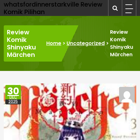
Skip
whatsfordinnerstarkville Review
to
Komik Pilihan
content
Review
Review
Komik
Komik
Home
>
Uncategorized
>
Shinyaku
Shinyaku
Märchen
Märchen
30
DEC
2025